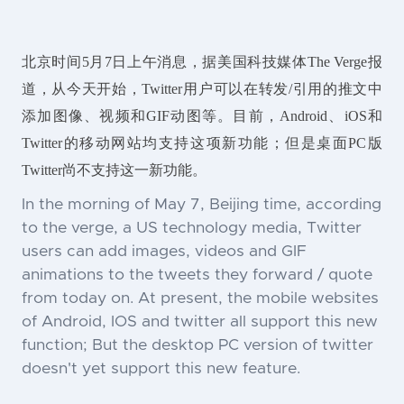
北京时间5月7日上午消息，据美国科技媒体The Verge报
道，从今天开始，Twitter用户可以在转发/引用的推文中
添加图像、视频和GIF动图等。目前，Android、iOS和
Twitter的移动网站均支持这项新功能；但是桌面PC版
Twitter尚不支持这一新功能。
In the morning of May 7, Beijing time, according
to the verge, a US technology media, Twitter
users can add images, videos and GIF
animations to the tweets they forward / quote
from today on. At present, the mobile websites
of Android, IOS and twitter all support this new
function; But the desktop PC version of twitter
doesn't yet support this new feature.