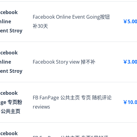
acebook
Facebook Online Event Going按钮
line
￥5.0
补30天
ent Stroy
acebook
line
Facebook Story view 掉不补
￥3.0
ent Stroy
acebook
FB FanPage 公共主页 专页 随机评论
age 专页粉
￥10.
reviews
 公共主页
acebook