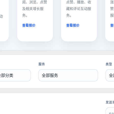
阅、浏览、点赞
点赞、播放、收
涨
及相关增长服
藏和评论互动服
赞
务。
务。
服
动
查看报价
查看报价
查
类
服务
类型
发送