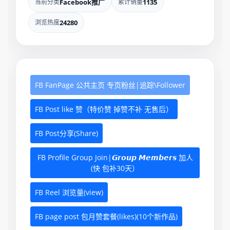
当前分类
Facebook推广
累计销量
1135
浏览热度
24280
FB FanPage 公共主页 专页粉丝|追踪\Follower
FB Post like 赞（特价赞 掉赞不补 无售后）
FB Post分享(Share)
FB Profile Group Join|𝙂𝙧𝙤𝙪𝙥 𝙈𝙚𝙢𝙗𝙚𝙧𝙨 加人
(快 包补30天）
FB Reel 浏览量(view)
FB page post 包月赞套餐(likes)(10个新作品)