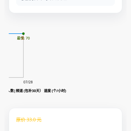
10
最慢: 70
最快: 70
07/28
view|观看人数|频道 (包补30天） 速度 (个/小时)
原价
33.0
元