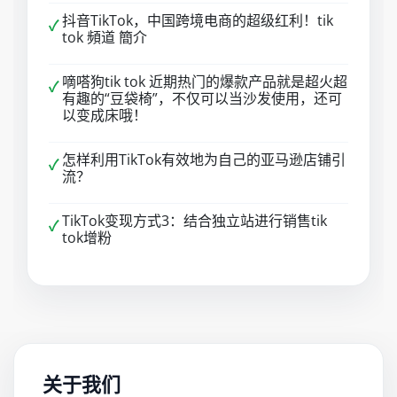
抖音TikTok，中国跨境电商的超级红利！tik
✓
tok 頻道 簡介
嘀嗒狗tik tok 近期热门的爆款产品就是超火超
✓
有趣的“豆袋椅”，不仅可以当沙发使用，还可
以变成床哦！
怎样利用TikTok有效地为自己的亚马逊店铺引
✓
流？
TikTok变现方式3：结合独立站进行销售tik
✓
tok增粉
关于我们