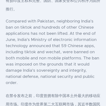
有损印度主权和完整、国防、国家安全和公共秩序为由所
推行。
Compared with Pakistan, neighboring India's
ban on tiktok and hundreds of other Chinese
applications has not been lifted. At the end of
June, India's Ministry of electronic information
technology announced that 59 Chinese apps,
including tiktok and wechat, were banned on
both mobile and non mobile platforms. The ban
was imposed on the grounds that it would
damage India's sovereignty and integrity,
national defense, national security and public
order.
在禁令发布之前，印度曾拥有除中国本土外最大的移动应
用市场。印度作为世界第二大互联网市场，其近半数国民