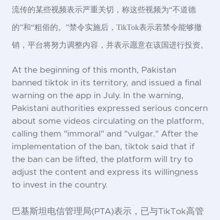
流传的某些视频表示严重关切，称这些视频为“不道德
的”和“粗俗的。”禁令实施后，TikTok表示若禁令能够撤
销，平台将努力调整内容，并表示愿意在该国进行投资。
At the beginning of this month, Pakistan
banned tiktok in its territory, and issued a final
warning on the app in July. In the warning,
Pakistani authorities expressed serious concern
about some videos circulating on the platform,
calling them "immoral" and "vulgar." After the
implementation of the ban, tiktok said that if
the ban can be lifted, the platform will try to
adjust the content and express its willingness
to invest in the country.
巴基斯坦电信管理局(PTA)表示，已与TikTok高管