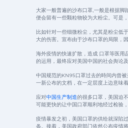
大家一般普遍
的沙布口罩
,
一般是根据
脚
便会留有
一些颗粒物
较为大
粉尘。可是
比如针对一些
细微粉尘，尤其是粉尘
低
大的伤害。宣布由于沙布口罩的局限，
海外疫情的快速扩散，造成 口罩等医用
的运用，最终应对美国中国的社会舆论
中国规范的
KN95
口罩过去的時间内曾被
一新公布的文档，在一定层度上边意味
应对
中国生产制造
的很多口罩，美国迫
可能更快的让中国口罩顺利地经过检验
疫情暴发之初，美国口罩的供给就深陷
条。接着，美国政府部门依然公布疫情