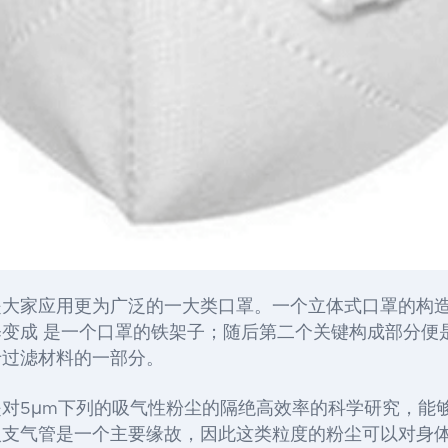
是大家
应用
更为广泛
的一大类
口罩
。一个立体式口罩的构
释变成
是一个口罩的铁架子
；
随后第二个关键构成部分便
于过滤材料的一部分
。
是对
5
μm下列的吸气性粉尘的隔绝高效率
的科学研究，能
入支气管
是一个主要缘故，因此这类粒度的粉尘可以
对身