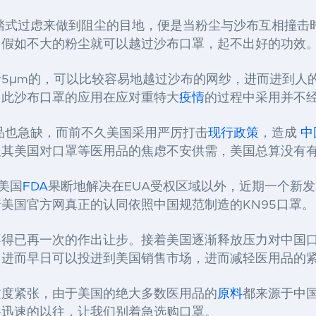
踏式过虑
来做到阻尘的目地
，便是当粉尘
与
沙布
互相撞击
，
假如不大的粉尘就可以越过沙布口罩，起不出好的功效
于
5
μm的
，
可以比较容易地越过
沙布的网纱，
进而
进到
人
因此沙布口罩的应用在应对重特大
疫情
的过程中采用并不
品也急缺，而前不久美国采用严厉打击
现行政策
，造成
中
及其美国对口罩等医用品的焦虑不安供需，美国总算没有
美国
FDA
果断地解决在
EUA
受权区域以外，近期一个新发
着美国官方网真正的认同依照中国规范制造的
KN95
口罩。
不得已再一次的作出让步。接着美国逐渐释放压力对中国
，进而早日可以投进到美国销售市场，进而减轻医用品的
过度紧张，由于美国的绝大多数医用品的
原料
都来源于中
将迅速的以往，让我们别着急选购口罩。