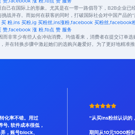
页 赞,facebook 涨 粉,fb点 赞 服务
重自己在国际上的形象。尤其是在一带一路倡导下，B2B企业已
挑战并存。而如何在获客的同时，打破国际社会对中国产品的“
s 买 粉,ins 买粉,ig 买粉丝,ins涨粉,facebook 买粉丝,facebo
页 赞,facebook 涨 粉,fb点 赞 服务
美元，因而非常少有些人会冲动消费。均值看来，消费者在提交订单
用户，并在转换步骤中激起她们的选购兴趣爱好。为了更好地精准
, 转化率不错。用过
"从买Ins粉丝认识的
Bot等养号, 软件成本很低，
弄，账号block、
期间从10元1000粉