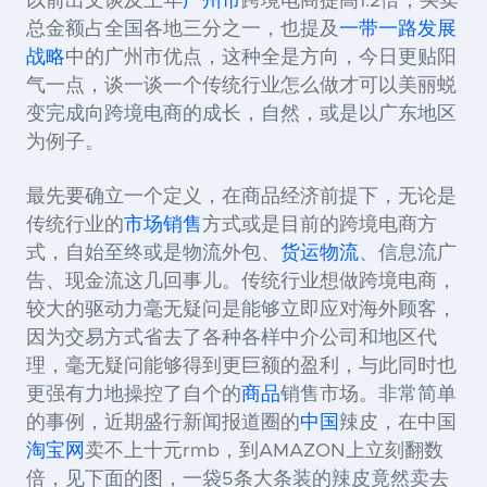
以前出文谈及上年
广州市
跨境电商提高1.2倍，买卖
总金额占全国各地三分之一，也提及
一带一路发展
战略
中的广州市优点，这种全是方向，今日更贴阳
气一点，谈一谈一个传统行业怎么做才可以美丽蜕
变完成向跨境电商的成长，自然，或是以广东地区
为例子。
最先要确立一个定义，在商品经济前提下，无论是
传统行业的
市场销售
方式或是目前的跨境电商方
式，自始至终或是物流外包、
货运物流
、信息流广
告、现金流这几回事儿。传统行业想做跨境电商，
较大的驱动力毫无疑问是能够立即应对海外顾客，
因为交易方式省去了各种各样中介公司和地区代
理，毫无疑问能够得到更巨额的盈利，与此同时也
更强有力地操控了自个的
商品
销售市场。非常简单
的事例，近期盛行新闻报道圈的
中国
辣皮，在中国
淘宝网
卖不上十元rmb，到AMAZON上立刻翻数
倍，见下面的图，一袋5条大条装的辣皮竟然卖去