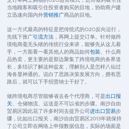
交订单网上购物的O2O运营模式，进而做到吸引住
当地顾客和吸引住投资者购买的目地，协助商户建
立迅速向国内外
营销推广
商品的目地。
这一方式最高的特征是把传统式的O2O反向运行，
先线下推广
引流方法
，再网上提交订单。针对做跨
境电商毫无头绪的传统行业来讲，能够先从这儿着
手，一方面看一看其他人的商品如何
包裝
、什么商
品热卖，更主要的是那边聚集了跨境电商的各界道
长，多结识了解这种盆友，理解别人是怎样八仙过
海各显神通的。说白了思路决策发展方向，拥有思
路后，就可以下手招贤纳士干好了。
做跨境电商尽管能够省去各个代理商，可是
出口报
关
、仓储物流、运送是不可以省的步骤。南沙自由
贸易区因此花了许多时间去提升公司
进出口贸易
步
骤，比如出口报关，南沙自由贸易区2013年就保持
了公司立即在网络上申报数据信息，实际的场面是