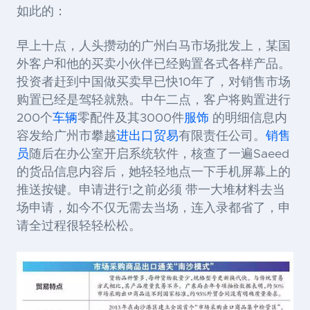
如此的：
早上十点，人头攒动的广州白马市场批发上，某国
外客户和他的买卖小伙伴已经购置各式各样产品。
投资者赶到中国做买卖早已快10年了，对销售市场
购置已经是驾轻就熟。中午二点，客户将购置进行
200个
车辆
零配件及其3000件
服饰
的明细信息内
容发给广州市攀越
进出口贸易
有限责任公司。
销售
员
随后在办公室开启系统软件，核查了一遍Saeed
的货品信息内容后，她轻轻地点一下手机屏幕上的
推送按键。申请进行!之前必须 带一大堆材料去当
场申请，如今不仅无需去当场，连入录都省了，申
请全过程很轻轻松松。