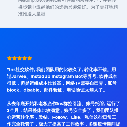
M&amp;G必须持续吸引住新的潜在用户，并在转
换步骤中激起她们的选购兴趣爱好。为了更好地精
准推送大量潜
"Ins社交软件, 我们团队用的比较久了, 转化率不错。用
过Jarvee、Instadub Instagram Bot等养号, 软件成本
很低，但是运维成本比较高，网络 IP需要自己弄，账号
block、disable、邮件验证、电话验证太烦人了。
从去年底开始和老板合作Ins群控引流、账号托管, 运行了
3个月，结果整体比较满意，账号安全多了，我们团队操
心运营转化率，发帖、Follow、Like、私信这些日常工
作完全托管了，极大了提高了工作效率，多谢疫情期间提