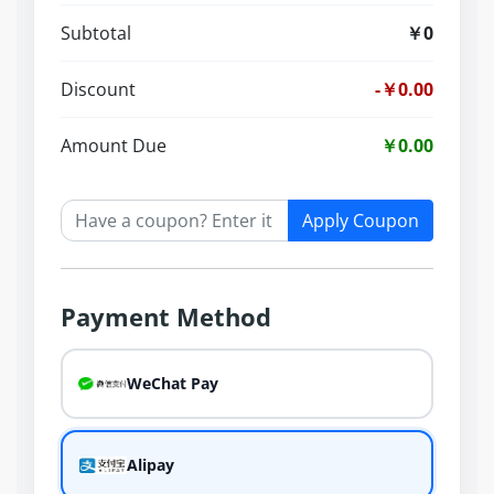
Subtotal
￥0
Discount
-￥0.00
Amount Due
￥0.00
Apply Coupon
Payment Method
WeChat Pay
Alipay