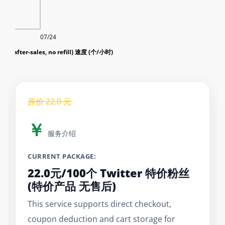
07/24
 (no after-sales, no refill) 速度 (个/小时)
原价
22.0
元
￥
服务介绍
CURRENT PACKAGE:
22.0元/100个 Twitter 特价粉丝
(特价产品 无售后)
This service supports direct checkout,
coupon deduction and cart storage for