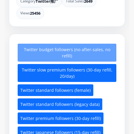
Category
Twitter推广
Total Sales
2649
Views
25456
Twitter budget followers (no after-sales, no
refill)
Twitter slow premium followers (30-day refill,
20/day)
Twitter standard followers (female)
Twitter standard followers (legacy data)
Twitter premium followers (30-day refill)
Twitter Japanese followers (15-day refill)