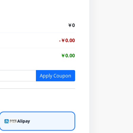
￥0
-￥0.00
￥0.00
Apply Coupon
Alipay