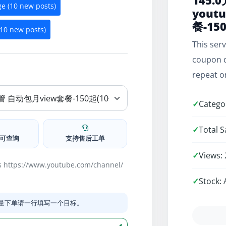
145.
e (10 new posts)
yout
餐-15
10 new posts)
This ser
coupon d
repeat o
✓
Catego
✓
Total S
可查询
支持售后工单
✓
Views:
ws https://www.youtube.com/channel/
✓
Stock: 
量下单请一行填写一个目标。