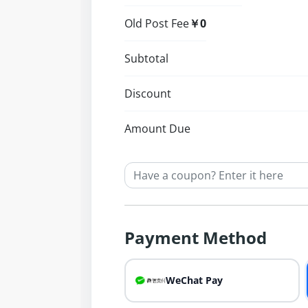
Old Post Fee
￥0
Subtotal
Discount
Amount Due
Payment Method
WeChat Pay