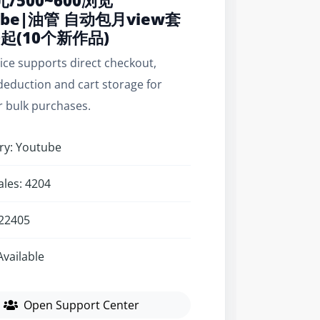
0元/500~600浏览
ube|油管 自动包月view套
0起(10个新作品)
vice supports direct checkout,
eduction and cart storage for
r bulk purchases.
ry: Youtube
ales: 4204
 22405
Available
Open Support Center