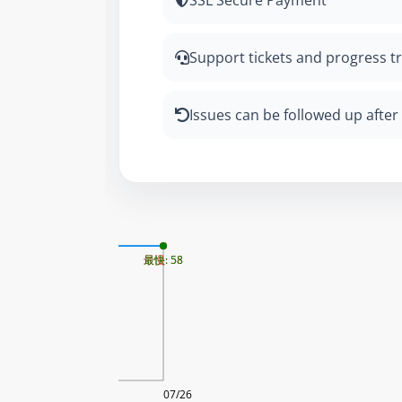
SSL Secure Payment
Support tickets and progress t
Issues can be followed up after 
更新时间: 2026-08-08
最慢: 58
最快: 58
08/08
07/26