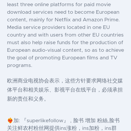
least three online platforms for paid movie
download services need to become European
content, mainly for Netflix and Amazon Prime.
Media service providers located in one EU
country and with users from other EU countries
must also help raise funds for the production of
European audio-visual content, so as to achieve
the goal of promoting European films and TV
programs.
欧洲商业电视协会表示，这些方针要求网络社交媒
体平台和相关娱乐、影视平台在线平台，必须承担
新的责任和义务。
❤️‍🔥加: 『superlikefollow』 , 脸书 增加 粉絲,脸书
关注鲜农村粉丝网提供ins涨粉，ins加粉，ins群