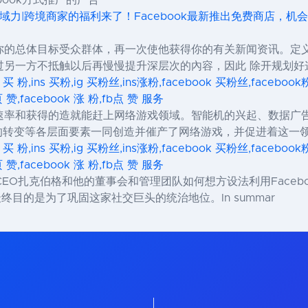
商领域力|跨境商家的福利来了！Facebook最新推出免费商店，机
你的总体目标受众群体，再一次使他获得你的有关新闻资讯。定
过另一方不抵触以后再慢慢提升深层次的內容，因此 除开规划好
s 买 粉,ins 买粉,ig 买粉丝,ins涨粉,facebook 买粉丝,facebo
页 赞,facebook 涨 粉,fb点 赞 服务
速率和获得的造就能赶上网络游戏领域。智能机的兴起、数据广
力的转变等各层面要素一同创造并催产了网络游戏，并促进着这一
s 买 粉,ins 买粉,ig 买粉丝,ins涨粉,facebook 买粉丝,facebo
页 赞,facebook 涨 粉,fb点 赞 服务
k CEO扎克伯格和他的董事会和管理团队如何想方设法利用Face
目的是为了巩固这家社交巨头的统治地位。In summar