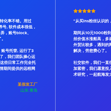
, 转化率不错。用过
"从买Ins粉丝认识的
Bot等养号, 软件成本很低，
弄，账号block、
期间从10元1000粉
了。
丝价值水涨船高，多
外贸比较多，遇到的
账号托管, 运行了3
解决，劳您费心了。
了，我们团队操心运
私信这些日常工作完全托
社交软件，我们一直
情期间提供的远程网
加紧密，我们愿意投
术研究，一起航海发
某假发工厂
山东.青岛