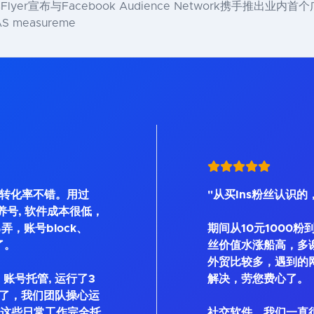
lyer宣布与Facebook Audience Network携手推
S measureme
, 转化率不错。用过
"从买Ins粉丝认识的
Bot等养号, 软件成本很低，
弄，账号block、
期间从10元1000粉
了。
丝价值水涨船高，多
外贸比较多，遇到的
账号托管, 运行了3
解决，劳您费心了。
了，我们团队操心运
私信这些日常工作完全托
社交软件，我们一直