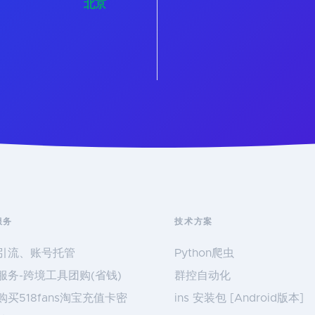
北京
服务
技术方案
引流、账号托管
Python爬虫
服务-跨境工具团购(省钱)
群控自动化
购买518fans淘宝充值卡密
ins 安装包 [Android版本]