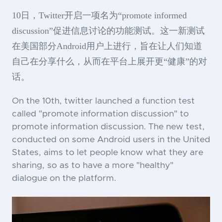
10日，Twitter开启一项名为“promote informed
discussion”促进信息讨论的功能测试。这一新测试
在美国部分Android用户上进行，旨在让人们知道
自己在分享什么，从而在平台上展开更“健康”的对
话。
On the 10th, twitter launched a function test
called "promote information discussion" to
promote information discussion. The new test,
conducted on some Android users in the United
States, aims to let people know what they are
sharing, so as to have a more "healthy"
dialogue on the platform.