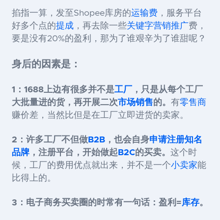
掐指一算，发至Shopee库房的
运输费
，服务平台
好多个点的
提成
，再去除一些
关键字
营销推广
费，
要是没有20%的盈利，那为了谁艰辛为了谁甜呢？
身后的因素是：
1：1688上边有很多并不是
工厂
，只是从每个工厂
大批量进的货，再开展二次
市场销售
的。
有
零售商
赚价差，当然比但是在工厂立即进货的卖家。
2：许多工厂不但做
B2B
，也会自身
申请注册
知名
品牌
，注册平台，开始做起
B2C
的买卖。
这个时
候，工厂的费用优点就出来，并不是一个
小卖家
能
比得上的。
3：电子商务买卖圈的时常有一句话：盈利=
库存
。