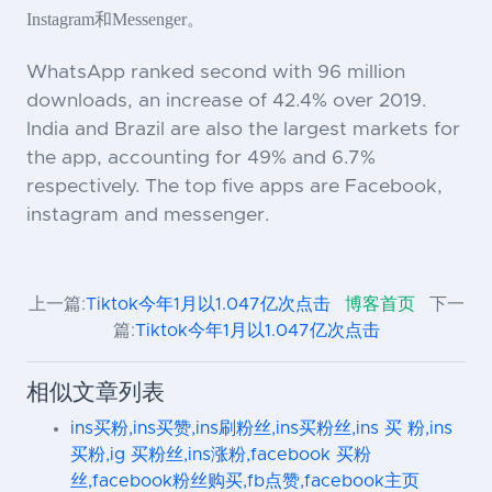
Instagram和Messenger。
WhatsApp ranked second with 96 million
downloads, an increase of 42.4% over 2019.
India and Brazil are also the largest markets for
the app, accounting for 49% and 6.7%
respectively. The top five apps are Facebook,
instagram and messenger.
上一篇:
Tiktok今年1月以1.047亿次点击
博客首页
下一
篇:
Tiktok今年1月以1.047亿次点击
相似文章列表
ins买粉,ins买赞,ins刷粉丝,ins买粉丝,ins 买 粉,ins
买粉,ig 买粉丝,ins涨粉,facebook 买粉
丝,facebook粉丝购买,fb点赞,facebook主页