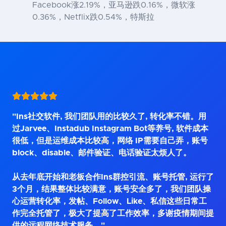
Facebook涨2.19%，亚马逊跌0.16%，微软涨
0.36%，Netflix跌0.54%，特斯拉
"Ins社交软件, 我们团队用的比较久了, 转化率不错。用
过Jarvee、Instadub Instagram Bot等养号, 软件成本
很低，但是运维成本比较高，网络 IP需要自己弄，账号
block、disable、邮件验证、电话验证太烦人了。
从去年底开始和老板合作Ins群控引流、账号托管, 运行了
3个月，结果整体比较满意，账号安全多了，我们团队操
心运营转化率，发帖、Follow、Like、私信这些日常工
作完全托管了，极大了提高了工作效率，多谢疫情期间提
供的远程网络技术服务。"