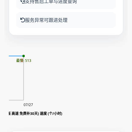
支持售后工单与进度查询
服务异常可跟进处理
10
最慢: 513
最快: 513
07/27
w (量贩 高速 免费补30天) 速度 (个/小时)