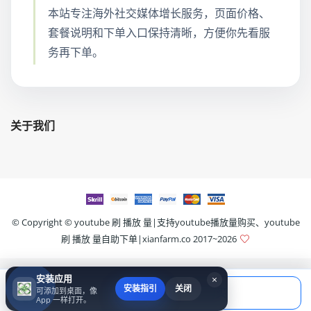
本站专注海外社交媒体增长服务，页面价格、
套餐说明和下单入口保持清晰，方便你先看服
务再下单。
关于我们
© Copyright ©
youtube 刷 播放 量|支持youtube播放量购买、youtube
刷 播放 量自助下单|xianfarm.co
2017~2026
安装应用
×
当前应付
安装指引
关闭
可添加到桌面，像
填写账号后购买
￥0.00
App 一样打开。