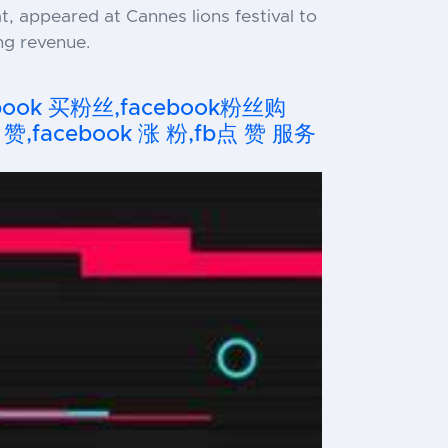
t, appeared at Cannes lions festival to
ng revenue.
cebook 买粉丝,facebook粉丝购
 赞,facebook 涨 粉,fb点 赞 服务