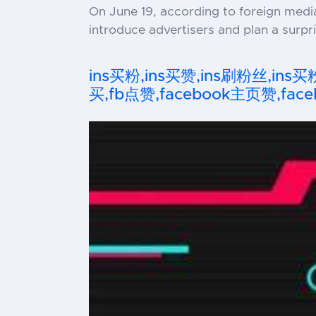
On June 19, according to foreign media 
introduce advertisers and plan a surpr
ins买粉,ins买赞,ins刷粉丝,ins买
买,fb点赞,facebook主页赞,faceb