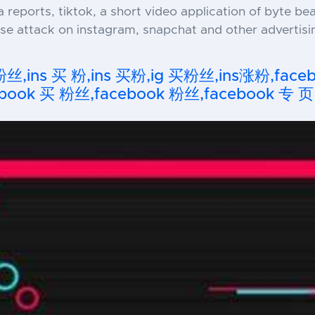
reports, tiktok, a short video application of byte bea
ise attack on instagram, snapchat and other advertisi
粉丝,ins 买 粉,ins 买粉,ig 买粉丝,ins涨粉,fa
ook 买 粉丝,facebook 粉丝,facebook 专 页