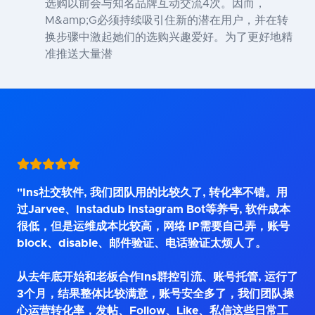
选购以前会与知名品牌互动交流4次。因而，
M&amp;G必须持续吸引住新的潜在用户，并在转
换步骤中激起她们的选购兴趣爱好。为了更好地精
准推送大量潜
"Ins社交软件, 我们团队用的比较久了, 转化率不错。用
过Jarvee、Instadub Instagram Bot等养号, 软件成本
很低，但是运维成本比较高，网络 IP需要自己弄，账号
block、disable、邮件验证、电话验证太烦人了。
从去年底开始和老板合作Ins群控引流、账号托管, 运行了
3个月，结果整体比较满意，账号安全多了，我们团队操
心运营转化率，发帖、Follow、Like、私信这些日常工