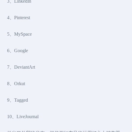
3、LinkedIn
4、Pinterest
5、MySpace
6、Google
7、DeviantArt
8、Orkut
9、Tagged
10、LiveJournal