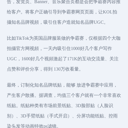
告，发觉页、Banner、音乐聚合页都是会把争霸赛內容推
给客户。将客户正确引导到争霸赛网页页面，让KOL拍
攝知名品牌视頻，吸引住客户造就知名品牌UGC。
比如TikTok为英国品牌服装做的争霸赛，仅根据四个大咖
拍攝官方网视頻，一天内吸引住1000好几个客户写作
UGC，1600好几个视頻激起了171K的互动交流量、关注
点赞和评价分享，得到 130万收看量。
最终，订制化知名品牌纸贴，能够 放进争霸赛中应用，
产生客户散播。据调查，均值三个客户就有一个非常喜欢
纸贴。纸贴种类有市场前景纸贴、3D脸部贴（人脸识
别）、3D手臂纸贴（手式开启）、分屏功能纸贴、控雨
染头发等动画特效ps滤镜。