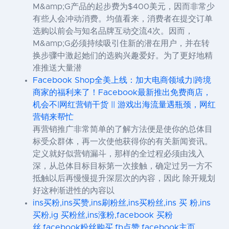
M&amp;G产品的起步费为$400美元，因而非常少
有些人会冲动消费。均值看来，消费者在提交订单
选购以前会与知名品牌互动交流4次。因而，
M&amp;G必须持续吸引住新的潜在用户，并在转
换步骤中激起她们的选购兴趣爱好。为了更好地精
准推送大量潜
Facebook Shop全美上线：加大电商领域力|跨境
商家的福利来了！Facebook最新推出免费商店，
机会不|网红营销干货 || 游戏出海流量遇瓶颈，网红
营销来帮忙
再营销推广非常简单的了解方法便是使你的总体目
标受众群体，再一次使他获得你的有关新闻资讯。
定义就好似营销漏斗，那样的全过程必须由浅入
深，从总体目标目标第一次接触，确定过另一方不
抵触以后再慢慢提升深层次的內容，因此 除开规划
好这种渐进性的內容以
ins买粉,ins买赞,ins刷粉丝,ins买粉丝,ins 买 粉,ins
买粉,ig 买粉丝,ins涨粉,facebook 买粉
丝,facebook粉丝购买,fb点赞,facebook主页