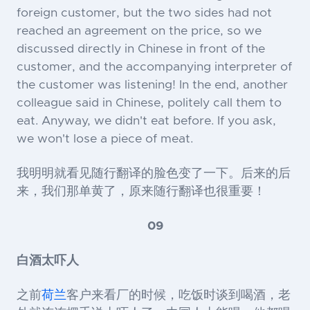
foreign customer, but the two sides had not
reached an agreement on the price, so we
discussed directly in Chinese in front of the
customer, and the accompanying interpreter of
the customer was listening! In the end, another
colleague said in Chinese, politely call them to
eat. Anyway, we didn't eat before. If you ask,
we won't lose a piece of meat.
我明明就看见随行翻译的脸色变了一下。后来的后
来，我们那单黄了，原来随行翻译也很重要！
09
白酒太吓人
之前
荷兰
客户来看厂的时候，吃饭时谈到喝酒，老