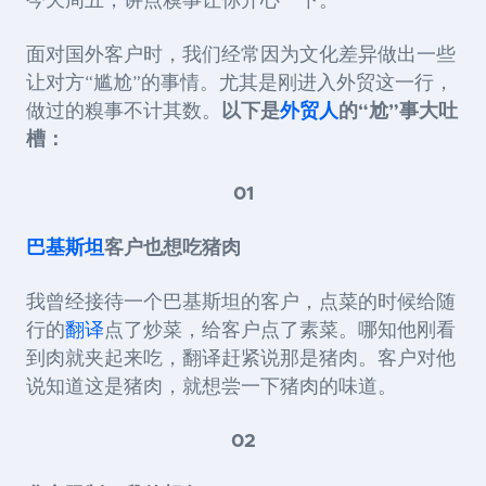
今天周五，讲点糗事让你开心一下。
面对国外客户时，我们经常因为文化差异做出一些
让对方“尴尬”的事情。尤其是刚进入外贸这一行，
做过的糗事不计其数。
以下是
外贸人
的“尬”事大吐
槽：
01
巴基斯坦
客户也想吃猪肉
我曾经接待一个巴基斯坦的客户，点菜的时候给随
行的
翻译
点了炒菜，给客户点了素菜。哪知他刚看
到肉就夹起来吃，翻译赶紧说那是猪肉。客户对他
说知道这是猪肉，就想尝一下猪肉的味道。
02