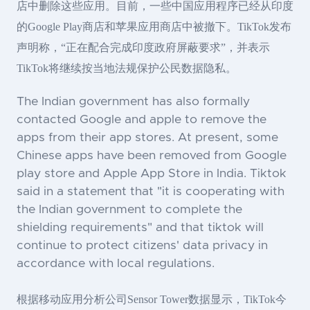
店中删除这些应用。目前，一些中国应用程序已经从印度
的Google Play商店和苹果应用商店中被撤下。TikTok发布
声明称，“正在配合完成印度政府屏蔽要求”，并表示
TikTok将继续按当地法规保护公民数据隐私。
The Indian government has also formally
contacted Google and apple to remove the
apps from their app stores. At present, some
Chinese apps have been removed from Google
play store and Apple App Store in India. Tiktok
said in a statement that "it is cooperating with
the Indian government to complete the
shielding requirements" and that tiktok will
continue to protect citizens' data privacy in
accordance with local regulations.
根据移动应用分析公司Sensor Tower数据显示，TikTok今