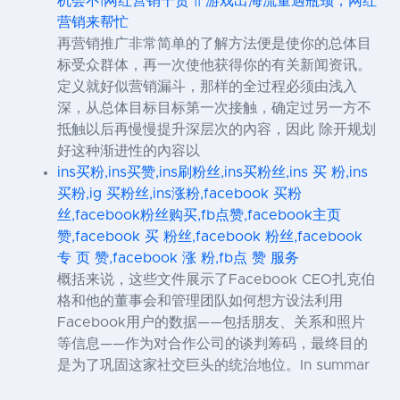
机会不|网红营销干货 || 游戏出海流量遇瓶颈，网红
营销来帮忙
再营销推广非常简单的了解方法便是使你的总体目
标受众群体，再一次使他获得你的有关新闻资讯。
定义就好似营销漏斗，那样的全过程必须由浅入
深，从总体目标目标第一次接触，确定过另一方不
抵触以后再慢慢提升深层次的內容，因此 除开规划
好这种渐进性的內容以
ins买粉,ins买赞,ins刷粉丝,ins买粉丝,ins 买 粉,ins
买粉,ig 买粉丝,ins涨粉,facebook 买粉
丝,facebook粉丝购买,fb点赞,facebook主页
赞,facebook 买 粉丝,facebook 粉丝,facebook
专 页 赞,facebook 涨 粉,fb点 赞 服务
概括来说，这些文件展示了Facebook CEO扎克伯
格和他的董事会和管理团队如何想方设法利用
Facebook用户的数据——包括朋友、关系和照片
等信息——作为对合作公司的谈判筹码，最终目的
是为了巩固这家社交巨头的统治地位。In summar