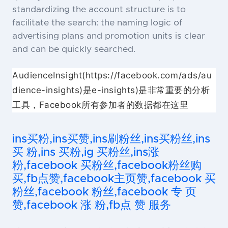
standardizing the account structure is to
facilitate the search: the naming logic of
advertising plans and promotion units is clear
and can be quickly searched.
AudienceInsight(https://facebook.com/ads/au
dience-insights)是e-insights)是非常重要的分析
工具，Facebook所有参加者的数据都在这里
ins买粉,ins买赞,ins刷粉丝,ins买粉丝,ins
买 粉,ins 买粉,ig 买粉丝,ins涨
粉,facebook 买粉丝,facebook粉丝购
买,fb点赞,facebook主页赞,facebook 买
粉丝,facebook 粉丝,facebook 专 页
赞,facebook 涨 粉,fb点 赞 服务