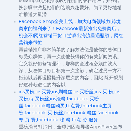
M&amp;G必须持续吸引住新的潜在用户，并在转
换步骤中激起她们的选购兴趣爱好。为了更好地精
准推送大量潜
Facebook Shop全美上线：加大电商领域力|跨境
商家的福利来了！Facebook最新推出免费商店，
机会不|网红营销干货 || 游戏出海流量遇瓶颈，网红
营销来帮忙
再营销推广非常简单的了解方法便是使你的总体目
标受众群体，再一次使他获得你的有关新闻资讯。
定义就好似营销漏斗，那样的全过程必须由浅入
深，从总体目标目标第一次接触，确定过另一方不
抵触以后再慢慢提升深层次的內容，因此 除开规划
好这种渐进性的內容以
ins买粉,ins买赞,ins刷粉丝,ins买粉丝,ins 买 粉,ins
买粉,ig 买粉丝,ins涨粉,facebook 买粉
丝,facebook粉丝购买,fb点赞,facebook主页
赞,facebook 买 粉丝,facebook 粉丝,facebook
专 页 赞,facebook 涨 粉,fb点 赞 服务
重磅消息6月2日，全球归因领导者AppsFlyer宣布