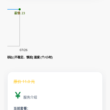
08
最慢: 23
最快: 23
07/26
Google SEO 访问量(20s 留存网站) [不稳定、慎拍] 速度 (个/小时)
原价
11.0
元
￥
服务介绍
当前套餐：