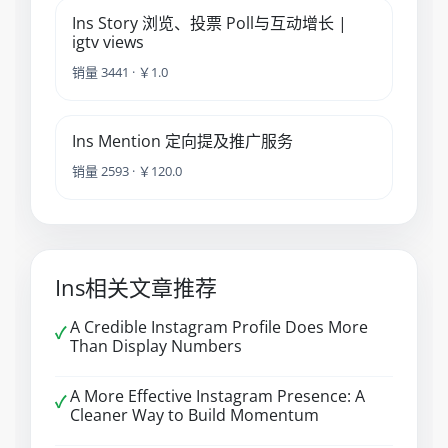
Ins Story 浏览、投票 Poll与互动增长 |
igtv views
销量 3441 · ￥1.0
Ins Mention 定向提及推广服务
销量 2593 · ￥120.0
Ins相关文章推荐
A Credible Instagram Profile Does More
✓
Than Display Numbers
A More Effective Instagram Presence: A
✓
Cleaner Way to Build Momentum