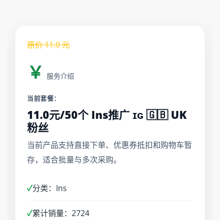
原价
11.0
元
￥
服务介绍
当前套餐：
11.0元/50个 Ins推广 ɪɢ 🇬🇧 UK
粉丝
当前产品支持直接下单、优惠券抵扣和购物车暂
存，适合批量与多次采购。
✓
分类：Ins
✓
累计销量：2724