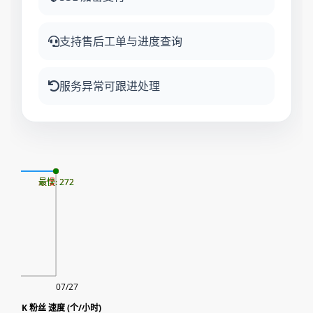
支持售后工单与进度查询
服务异常可跟进处理
09
最慢: 272
最快: 272
07/27
 🇬🇧 UK 粉丝 速度 (个/小时)