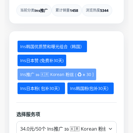
当前分类
Ins推广
累计销量
1458
浏览热度
5344
Ins韩国优质赞和曝光组合（韩国）
Ins日本赞 (免费补30天)
Ins推广 ɪɢ 🇰🇷 Korean 粉丝 ⟮ ♻ ʀ 30 ⟯
Ins日本粉( 包补30天）
Ins韩国粉(包补30天）
选择服务项