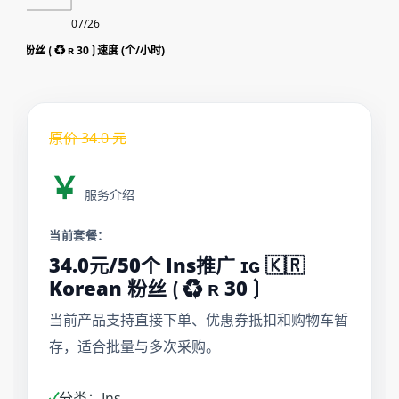
07/26
orean 粉丝 ⟮ ♻ ʀ 30 ⟯ 速度 (个/小时)
原价
34.0
元
￥
服务介绍
当前套餐：
34.0元/50个 Ins推广 ɪɢ 🇰🇷
Korean 粉丝 ⟮ ♻ ʀ 30 ⟯
当前产品支持直接下单、优惠券抵扣和购物车暂
存，适合批量与多次采购。
✓
分类：Ins