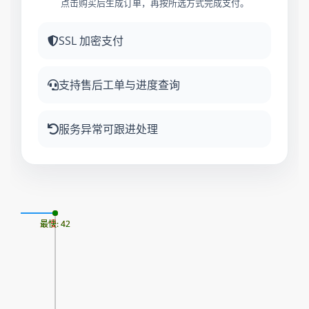
点击购买后生成订单，再按所选方式完成支付。
SSL 加密支付
支持售后工单与进度查询
服务异常可跟进处理
08
最慢: 42
最快: 42