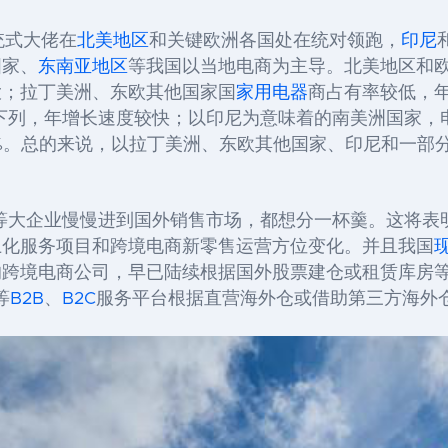
统式大佬在
北美地区
和关键欧洲各国处在统对领跑，
印尼
国家、
东南亚地区
等我国以当地电商为主导。北美地区和
大；拉丁美洲、东欧其他国家国
家用电器
商占有率较低，
下列，年增长速度较快；以印尼为意味着的南美洲国家，
%
。总的来说，以拉丁美洲、东欧其他国家、印尼和一部
等大企业慢慢进到国外销售市场，都想分一杯羹。这将表
土化服务项目和跨境电商新零售运营方位变化。并且我国
的跨境电商公司，早已陆续根据国外股票建仓或租赁库房
等
B2B
、
B2C
服务平台根据直营海外仓或借助第三方海外