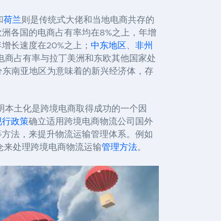
和
荷兰
则是传统式大佬和当地电商共存的
欧洲各国的电商占有率均在
8%
之上，年增
年增长速度在
20%
之上；
中东地区
、
非州
电商占有率与拉丁美洲和东欧其他国家处
分东南亚地区为意味着的新兴经济体，存
明本土化是跨境电商取得成功的一个因
现行政策
确立适用跨境电商物流公司国外
等方法，来提升物流运输管理体系。例如
仓来处理跨境电商物流运输
管理方法
。