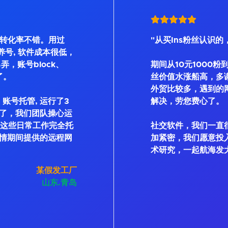
, 转化率不错。用过
"从买Ins粉丝认识的
Bot等养号, 软件成本很低，
弄，账号block、
期间从10元1000粉
了。
丝价值水涨船高，多
外贸比较多，遇到的
账号托管, 运行了3
解决，劳您费心了。
了，我们团队操心运
私信这些日常工作完全托
社交软件，我们一直
情期间提供的远程网
加紧密，我们愿意投
术研究，一起航海发
某假发工厂
山东.青岛