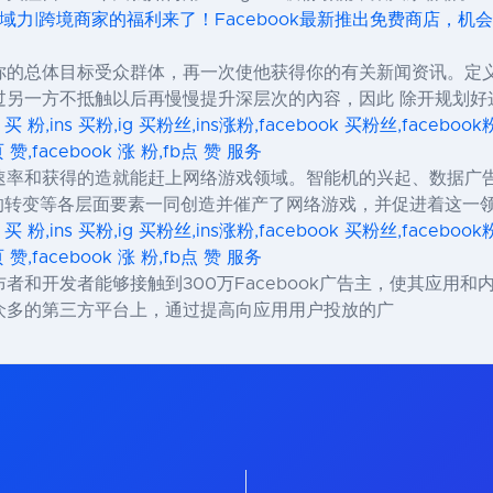
商领域力|跨境商家的福利来了！Facebook最新推出免费商店，机
你的总体目标受众群体，再一次使他获得你的有关新闻资讯。定
过另一方不抵触以后再慢慢提升深层次的內容，因此 除开规划好
s 买 粉,ins 买粉,ig 买粉丝,ins涨粉,facebook 买粉丝,facebo
页 赞,facebook 涨 粉,fb点 赞 服务
速率和获得的造就能赶上网络游戏领域。智能机的兴起、数据广
力的转变等各层面要素一同创造并催产了网络游戏，并促进着这一
s 买 粉,ins 买粉,ig 买粉丝,ins涨粉,facebook 买粉丝,facebo
页 赞,facebook 涨 粉,fb点 赞 服务
移动发布者和开发者能够接触到300万Facebook广告主，使其应用
众多的第三方平台上，通过提高向应用用户投放的广