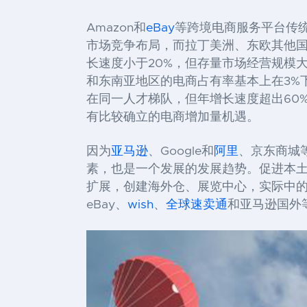
Amazon
和
eBay
等跨境电商服务平台传
市场竞争布局，而拉丁美洲、东欧其他
长速度小于
20%
，但存量市场经营规模
和东南亚地区的电商占有率基本上在
3%
在同一人才梯队，但年增长速度超出
60
有比较确立的电商增加量机遇。
因为
亚马逊
、Google和
阿里
、京东商城
素，也是一个发展的发展趋势。促进本
扩展，创建海外仓、展览中心，实际中
eBay
、
wish
、
全球速卖通
和亚马逊国外