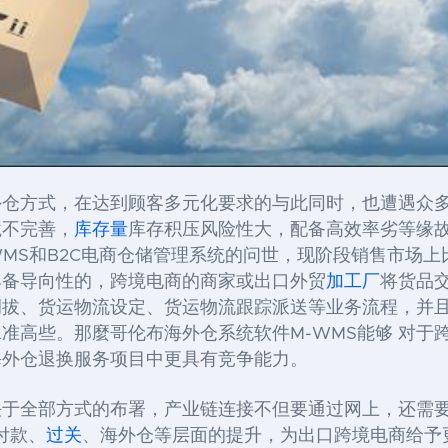
外仓方式，在达到顾客多元化要求的与此同时，也遭遇众
境不完善，
库存量
库存积压风险性大，配备高效率劣等缘
MS
和
B2C
电商仓储管理系统的问世，现阶段销售市场上
具备导向性的，跨境电商的商家或出口外贸
加工厂
将货品
拔、货运物流设定、货运物流跟踪派送等业务流程，并且
水准高些。那麼哥伦布海外仓系统软件
M-WMS
能够 对于
海外仓退换服务项目中更具有竞争能力。
决于全部方式的布署，产业链连接不但要通过网上，还需
付款、
过关
、海外仓等层面的提升，为出口跨境电商给予