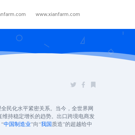
anfarm.com
www.xianfarm.com
理全民化水平紧密关系。当今，全世界网
直维持稳定增长的趋势。出口跨境电商发
、
“
中国制造业
”
向
“
我国
质造
”
的超越给中