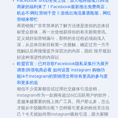
Facebook Shop全美上线：加大电商领域力|跨境
商家的福利来了！Facebook最新推出免费商店，
机会不|网红营销干货 || 游戏出海流量遇瓶颈，网红
营销来帮忙
再营销推广非常简单的了解方法便是使你的总体目
标受众群体，再一次使他获得你的有关新闻资讯。
定义就好似营销漏斗，那样的全过程必须由浅入
深，从总体目标目标第一次接触，确定过另一方不
抵触以后再慢慢提升深层次的內容，因此 除开规划
好这种渐进性的內容以
欧盟官宣：已对谷歌Facebook隐私采集行为展开
调查|跨境电商必看 如何设置 Instagram 购物功
能|4个Instagram的营销理念帮你有更高的参与度
和更多的追
相信不少卖家都尝试过用社交媒体引流促销，
Instagram作为一款拥有超过6亿活跃用户的软件，
是越来越重要的线上推广工具。用户那么多，怎么
才能从中脱颖而出呢？怎样吸引更多的粉丝关注自
己？今天就如何用instagram吸粉引流，跟大家聊