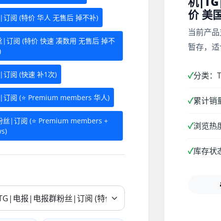
机|T
价 美国
|订阅 (特价 华人 无售后 掉不补)
当前产品
丝|订阅 (特价 快速 凑数用 无售后 掉不
暂存，适
)
|订阅 (快速 补1次)
✓
分类：Te
阅 (⭐ Premium members 华人)
✓
累计销量
|订阅 (⭐ Premium members +
✓
浏览热度
s)
✓
库存状