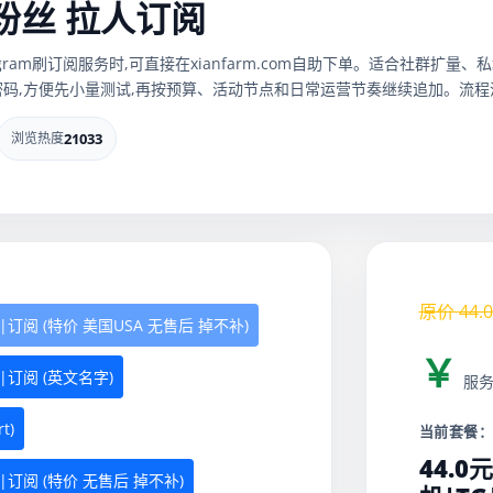
群粉丝 拉人订阅
、telegram刷订阅服务时,可直接在xianfarm.com自助下单。适合社
码,方便先小量测试,再按预算、活动节点和日常运营节奏继续追加。流程清
浏览热度
21033
原价
44.0
|订阅 (特价 美国USA 无售后 掉不补)
￥
|订阅 (英文名字)
服
t)
当前套餐
44.0
|订阅 (特价 无售后 掉不补)