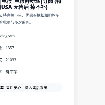
G|电报|电报群粉丝|订阅 (特
USA 无售后 掉不补)
支持直接下单、优惠券抵扣和购物车
合批量与多次采购。
legram
：1357
：21033
态：有库存
售后安心：进入售后系统