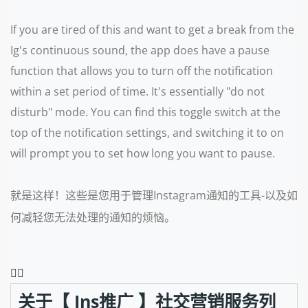
If you are tired of this and want to get a break from the
Ig's continuous sound, the app does have a pause
function that allows you to turn off the notification
within a set period of time. It's essentially "do not
disturb" mode. You can find this toggle switch at the
top of the notification settings, and switching it to on
will prompt you to set how long you want to pause.
就是这样！这些是您用于管理Instagram通知的工具-以及如
何减轻您无法处理的通知的烦恼。
❤️‍🔥
关于【 Ins推广 】社交营销服务列