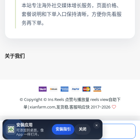
本站专注海外社交媒体增长服务，页面价格、
套餐说明和下单入口保持清晰，方便你先看服
务再下单。
关于我们
© Copyright ©
Ins Reels 点赞与播放量 reels view自助下
单|xianfarm.com,发货稳,客服响应快
2017~2026
安装应用
×
当前应付
安装指引
关闭
可添加到桌面，像
填写账号后购买
￥0.00
App 一样打开。