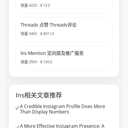
销量 4222 · ￥12.0
Threads 点赞 Threads评论
销量 3462 · ￥4011.0
Ins Mention 定向提及推广服务
销量 2593 · ￥120.0
Ins相关文章推荐
A Credible Instagram Profile Does More
✓
Than Display Numbers
A More Effective Instagram Presence: A
✓