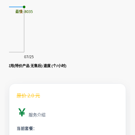
07
最慢: 8035
最快: 8035
07/25
ins reel view视频浏览 短视频应用(特价产品 无售后) 速度 (个/小时)
原价
2.0
元
￥
服务介绍
当前套餐：