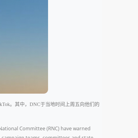
kTok。其中，DNC于当地时间上周五向他们的
 National Committee (RNC) have warned
ic campaign teams, committees and state