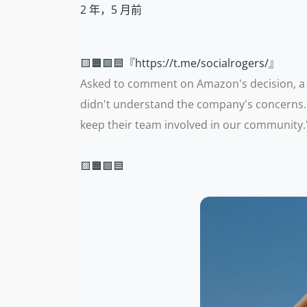
2 年，5 月前
🟨🟧🟩🟦『https://t.me/socialrogers/』
Asked to comment on Amazon's decision, a 
didn't understand the company's concerns.
keep their team involved in our community.
🟨🟧🟩🟦