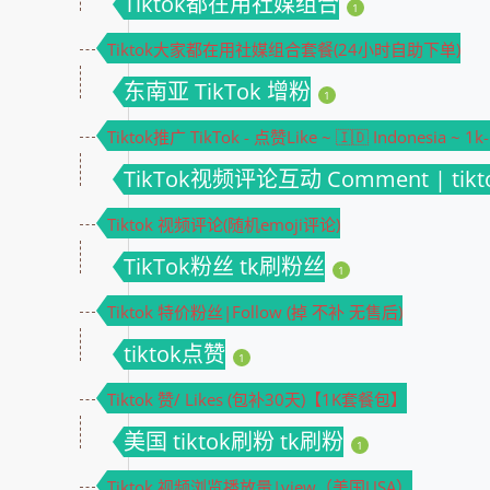
Tiktok都在用社媒组合
1
Tiktok大家都在用社媒组合套餐(24小时自助下单)
东南亚 TikTok 增粉
1
Tiktok推广 TikTok - 点赞Like ~ 🇮🇩 Indonesia ~ 1k
TikTok视频评论互动 Comment | ti
Tiktok 视频评论(随机emoji评论)
TikTok粉丝 tk刷粉丝
1
Tiktok 特价粉丝|Follow (掉 不补 无售后)
tiktok点赞
1
Tiktok 赞/ Likes (包补30天)【1K套餐包】
美国 tiktok刷粉 tk刷粉
1
Tiktok 视频浏览播放量|view（美国USA）