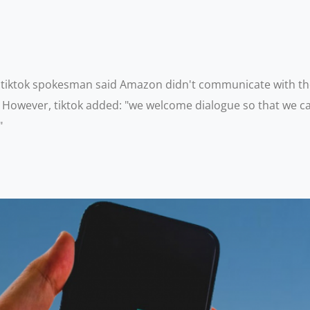
tiktok spokesman said Amazon didn't communicate with them
 However, tiktok added: "we welcome dialogue so that we c
"