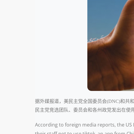
据外媒报道，美民主党全国委员会(DNC)和共和
民主党竞选团队、委员会和各州政党发出在使用T
According to foreign media reports, the U
their staff not to use tiktok, an app from