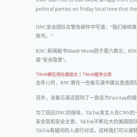
political parties on Friday local time that t
DNC安全团队在警告邮件中写道：“我们继续建
账号。”
RNC 新闻秘书Mandi Merritt则于周六表
是“安全隐患”。
Tiktok都在用社媒组合
|
Tiktok服务分类
去年12月，RNC曾在一份备忘录中建议竞选团队
另外，该备忘录还提到了一款名为FaceApp
为了回应DNC的指导，TikTok发言人在C
安全官和安全主管，TikTok不断壮大的美
TikTok有疑问的人进行对话，这样我们可以减