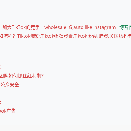
ikTok的竞争！wholesale IG,auto like Instagram
博客
流程？Tiktok爆粉,Tiktok帳號買賣,Tiktok 粉絲 購買,美国版
式
内容团队如何抓住红利期？
胁公众安全
元
ok广告