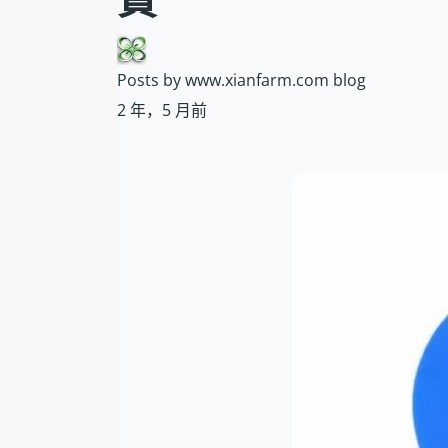
Posts by www.xianfarm.com blog
2 年，5 月前