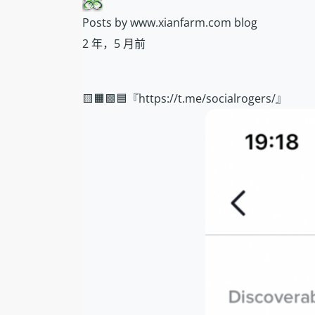
Posts by www.xianfarm.com blog
2 年，5 月前
🟨🟧🟩🟦『https://t.me/socialrogers/』