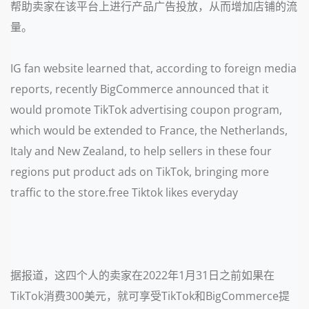
帮助卖家在该平台上进行产品广告投放，从而增加店铺的流
量。
IG fan website learned that, according to foreign media
reports, recently BigCommerce announced that it
would promote TikTok advertising coupon program,
which would be extended to France, the Netherlands,
Italy and New Zealand, to help sellers in these four
regions put product ads on TikTok, bringing more
traffic to the store.free Tiktok likes everyday
据报道，这四个人的卖家在2022年1月31日之前如果在
TikTok消费300美元，就可享受TikTok和BigCommerce提