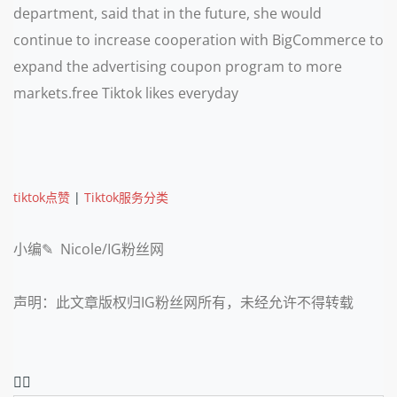
department, said that in the future, she would
continue to increase cooperation with BigCommerce to
expand the advertising coupon program to more
markets.free Tiktok likes everyday
tiktok点赞
|
Tiktok服务分类
小编✎ Nicole/IG粉丝网
声明：此文章版权归IG粉丝网所有，未经允许不得转载
❤️‍🔥