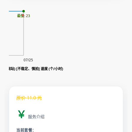
07
最慢: 23
最快: 23
07/25
Google SEO 访问量(20s 留存网站) [不稳定、慎拍] 速度 (个/小时)
原价
11.0
元
￥
服务介绍
当前套餐：