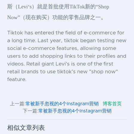
斯（Levi‘s）就是首批使用TikTok新的“Shop
Now”（现在购买）功能的零售品牌之一。
Tiktok has entered the field of e-commerce for
a long time. Last year, tiktok began testing new
social e-commerce features, allowing some
users to add shopping links to their profiles and
videos. Retail giant Levi's is one of the first
retail brands to use tiktok's new "shop now"
feature.
上一篇:
常被新手忽视的4个Instagram营销
博客首页
下一篇:
常被新手忽视的4个Instagram营销
相似文章列表