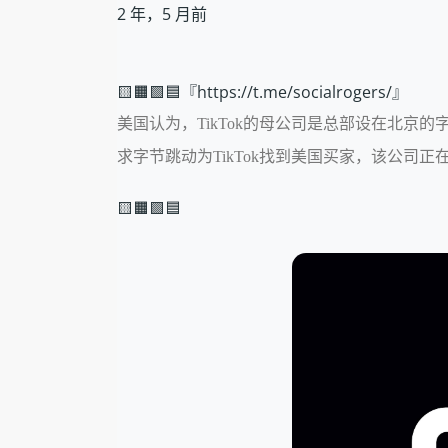
2 年，5 月前
🟨🟧🟩🟦『https://t.me/socialrogers/』
美国认为，TikTok的母公司是总部设在北京
求字节跳动为TikTok找到美国买家，该公
🟨🟧🟩🟦