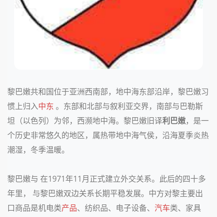
黎巴嫩共和国位于
亚洲
西南部，
地中海
东部沿岸，黎巴嫩习
惯上归入
中东
。东部和北部与叙利亚交界，南部与
巴勒斯
坦
（以色列）为邻，西濒地中海。黎巴嫩旧译
利巴嫩
，是一
个历史非常悠久的地区，属热带地中海气侯，沿海夏季炎热
潮湿，冬季温暖。
黎巴嫩与
在
1971
年
11
月正式建立外交关系。此后的四十多
年里， 与黎巴嫩双边关系长期平稳发展。中方对黎主要出
口商品是机电类
产品
、纺织品、电子设备、
汽车
类、家具