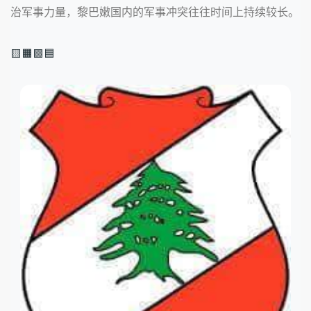
治军事力量，黎巴嫩国内的军事冲突往往时间上持续较长。
🟨🟧🟩🟦