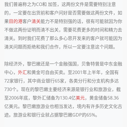
我们普遍称之为
CO
和 加签，这两份文件是需要特别注意
的，一定要在出货前和客户问好是否需要做这两份文件，如
果
目的港
客户
清关
能力不是特别强的话，很有可能就因为你
不做这两份证明而清不出关，需要花费更多的时间和精力去
清关。到时我们花费了那么多心思开发来的客户就可能因为
清关问题而拒绝和我们合作，所以一定要注意这个问题。
除经济外，黎巴嫩还是一个金融强国，贝鲁特曾是中东金融
中心，
外汇
和黄金可自由买卖。至
2001
年上半年，全国有
72
家银行，其中商业银行
65
家，各类分行和分支机构多达
730
个。现在的黎巴嫩主要经济来源是
银行业
和旅游业，截
至
2006
年底，黎
外汇储备
为
130.4
亿
美元
，
黄金储备
58.36
亿美元。黎巴嫩旅游业也相当发达，境内有许多
历史文化
古
迹。旅游业和
银行业
就占据黎巴嫩
GDP
的
65%
。