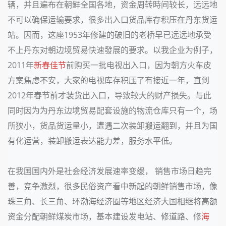
辆，并且遍布在朝鲜全国各地，资金周转時间较长，远远地
不可以确保运输要求，很多出入口货品库存积压在丹东货运
站。因而，这座
1953
年修建的破旧的老桥早已远远地承受
不上丹东对朝边境贸易快速發展的要求。以我企业为例子，
2011
年
新春佳节
前购买一批电视出入口，因为朝方火车皮
方案焦虑不安，大家的电视库存积压了有接近一年，直到
2012
年春节前才装货出入口，导致较大的财产损失。与此
同时因为为丹东边境贸易配套设施的物流仓库只有一个，场
所狭小，货品货运量小，遭遇二次装卸搬运翻到，并且为国
有化运营，装卸搬运表达能力差，服务水平低。
在我国国内外是社会经济发展速率变缓， 销售市场日趋完
善，竞争激烈，很多民俗资产看中新起的朝鲜销售市场，像
珠三角、长三角、环渤海经济圈等地区经济大国相继将高额
资金分配朝鲜煤炭市场，基本建设发电站、修道路、修
海