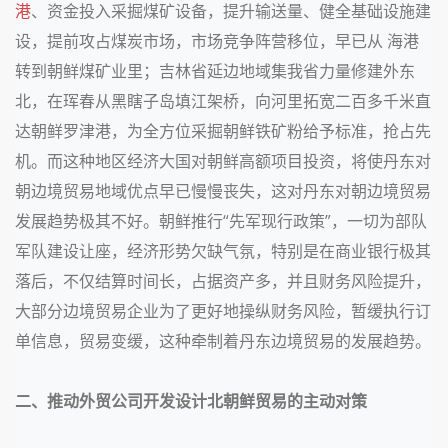
港
、资金投入采掘煤矿设备，提升输送量、健全基础设施建
设，提前攻占煤炭市场，市场竞争阵营移位，早已从 海港
转到朝鲜煤矿业里；吉林省延边地域集我省力量修建外东
北，在珲春从黑瞎子岛填江架桥，向河里拓宽二百多千米直
达朝鲜罗津港，为全方位采掘朝鲜铁矿粉给予标准，抢占先
机。而这种地区经济大国对朝鲜高额项目投资，将使丹东对
朝边境贸易地域
优点早已慢慢丧失
，
这对丹东对朝边境贸易
发展趋势极其不好。
朝鲜推行“先军现行政策”，一切为部队
军队建设让座，经济形势欠缺气氛，特别是在商业银行极其
落后，不仅结算时间长，占据资产多，并且财务风险提升，
大部分边境贸易企业为了更好地操纵财务风险，暂缓执行订
单信息，贸易变缓，这种牵制着丹东边境贸易的发展趋势。
二、推动外贸公司开发设计北朝鲜贸易的主动对策