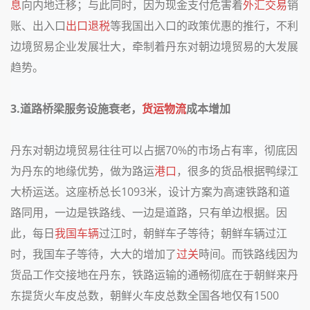
息
向内地迁移；与此同时，因为现金支付危害着
外汇交易
销
账、出入口
出口退税
等我国出入口的政策优惠的推行，不利
边境贸易企业发展壮大，牵制着丹东对朝边境贸易的大发展
趋势。
3.
道路桥梁服务设施衰老，
货运物流
成本增加
丹东对朝边境贸易往往可以占据
70%
的市场占有率，彻底因
为丹东的地缘优势，做为路运
港口
，很多的货品根据鸭绿江
大桥运送。这座桥总长
1093
米，设计方案为高速铁路和道
路同用，一边是铁路线、一边是道路，只有单边根据。因
此，每日
我国
车辆
过江时，朝鲜车子等待；朝鲜车辆过江
时，我国车子等待，大大的增加了
过关
時间。而铁路线因为
货品工作交接地在丹东，铁路运输的通畅彻底在于朝鲜来丹
东提货火车皮总数，朝鲜火车皮总数全国各地仅有
1500