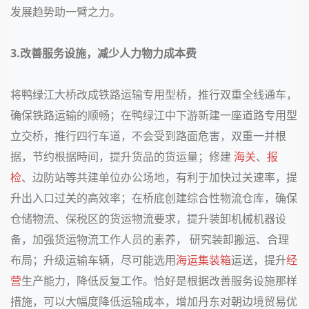
发展趋势助一臂之力。
3.改善服务设施，减少人力物力成本费
将鸭绿江大桥改成铁路运输专用型桥，推行双重全线通车，
确保铁路运输的顺畅；在鸭绿江中下游新建一座道路专用型
立交桥，推行四行车道，不会受到路面危害，双重一并根
据，节约根据時间，提升货品的货运量；修建
海关
、
报
检
、边防站等共建单位办公场地，有利于加快过关速率，提
升出入口过关的高效率；在桥底创建综合性物流仓库，确保
仓储物流、保税区的货运物流要求，提升装卸机械机器设
备，加强货运物流工作人员的素养， 研究装卸搬运、合理
布局；升级运输车辆，尽可能选用
海运集装箱
运送，提升
经
营
生产能力，降低反复工作。恰好是根据
改善服务设施
那样
措施，可以大幅度降低运输成本，增加丹东对朝边境贸易
优