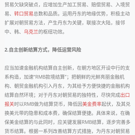
贸易欠缺突破点，应增加生产加工贸易、赔偿贸易、入境贸
易、
转口贸易
总数和品质。运用丹东的地缘优势，积极主动
扩展对朝贸易方法，产生丹东为关键，联接次大陆，接邻
中、韩、
乌克兰
的枢纽功效。
2.自主创新结算方式，降低运营风险
应当加速金融机构结算自主创新，在朝方地区开设中行的支
系构造，加速“RMB款境结算”；把朝鲜的光鲜亮丽金融机
构、朝贸金融机构引入丹东，为其给予方便快捷的金融机构
结算自然环境；对于丹东对朝贸易的独特性，尽快完成
出口
报关
时以RMB做为结算贷币，降低因
美金
费率
起伏，及其兑
换美元带的隐患和成本费，确保结算便捷。具体来说，在确
保美金结算的与此同时
，
应关键发展RMB结算
，
逐步完善多
货币结算。根据一系列改善结算方式措施，为丹东对朝贸易