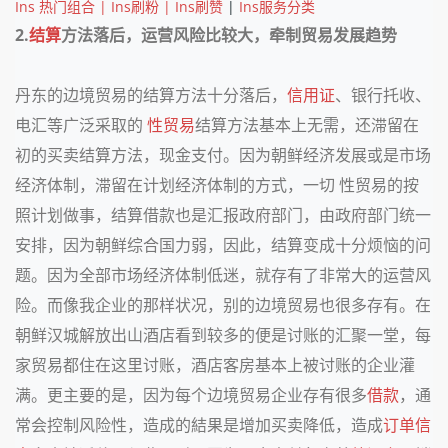
Ins 热门组合 | Ins刷粉 | Ins刷赞
|
Ins服务分类
2.
结算
方法落后，运营风险比较大，牵制贸易发展趋势
丹东的边境贸易的结算方法十分落后，
信用证
、银行托收、
电汇等广泛采取的
性贸易
结算方法基本上无需，还滞留在
初的买卖结算方法，现金支付。因为朝鲜经济发展或是市场
经济体制，滞留在计划经济体制的方式，一切 性贸易的按
照计划做事，结算借款也是汇报政府部门，由政府部门统一
安排，因为朝鲜综合国力弱，因此，结算变成十分烦恼的问
题。因为全部市场经济体制低迷，就存有了非常大的运营风
险。而像我企业的那样状况，别的边境贸易也很多存有。在
朝鲜汉城解放出山酒店看到较多的便是讨账的汇聚一堂，每
家贸易都住在这里讨账，酒店客房基本上被讨账的企业灌
满。更主要的是，因为每个边境贸易企业存有很多
借款
，通
常会控制风险性，造成的結果是增加买卖降低，造成
订单信