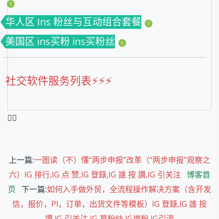
1
华人区 Ins 粉丝与互动组合套餐
1
美国区 ins买粉 ins买粉丝
1
社交软件服务列表⚡️⚡️⚡️
❤️‍🔥
上一篇:
一图读（不）懂“两步申报”改革（“两步申报”观察之
六）IG 排行,IG 点 赞,IG 登錄,IG 誰 按 讚,IG 引关注
博客首
页
下一篇:
如何入手做外贸，全流程操作解决方案（含开发
信，报价，PI，订单，出货文件等模板）IG 登錄,IG 誰 按
讚,IG 引关注,IG 買粉絲,IG增粉,IG引流