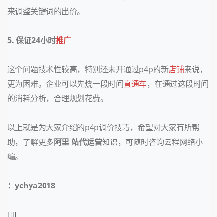
来调整关键词的出价。
5. 保证24小时
推广
这个问题技术性较高，特别还未开通过p4p的新
店铺
来说，
更为困难。企业可以先烧一段时间
直通车
，在通过这段时间
的消耗分析，合理规划花费。
以上就是为大家介绍的p4p调价技巧，希望对大家有所帮
助，了解更多
阿里 站代运营
知识，可随时咨询云程网络小
编。
：ychya2018
❤️‍🔥