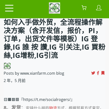
如何入手做外贸，全流程操作解
决方案（含开发信，报价，PI，
订单，出货文件等模板）IG 登
錄,IG 誰 按 讚,IG 引关注,IG 買粉
絲,IG增粉,IG引流
Posts by www.xianfarm.com blog
2 年，5 月前
🟨🟧🟩🟦『https://t.me/socialrogers/』
8
。
发货
：
安排什么样的
物流
方式，根据贸易方式来定。