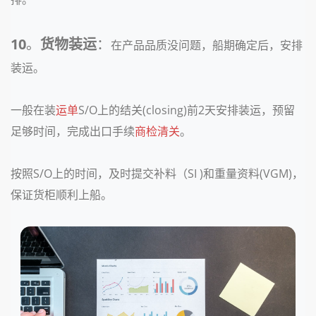
10
。
货物装运
：
在产品品质没问题，船期确定后，安排
装运。
一般在装
运单
S/O上的结关(closing)前2天安排装运，预留
足够时间，完成出口手续
商检
清关
。
按照S/O上的时间，及时提交补料（SI )和重量资料(VGM)，
保证货柜顺利上船。