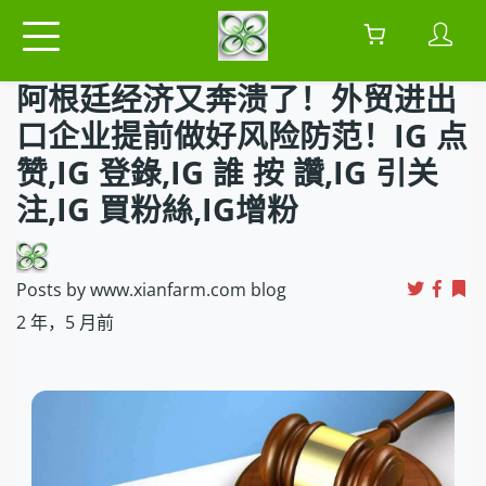
阿根廷经济又奔溃了！外贸进出
口企业提前做好风险防范！IG 点
赞,IG 登錄,IG 誰 按 讚,IG 引关
注,IG 買粉絲,IG增粉
Posts by www.xianfarm.com blog
2 年，5 月前