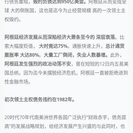
行债务重组，
毁约负债达到950亿美金。
阿根廷从而变成全
球 大的倒账国，这也是迄今为止经营规模 高的一次领土主
权毁约。
阿根廷经济发展从而深陷经济大萧条至今的 深层衰落
。比
索大幅度贬值，
大时竟达75%
。通胀快速上升，
总计通货
膨胀率 大达80%
。
大量工厂倒闭，失业人数暴增。
此外，
阿根廷发生强烈的政冶动荡不安
，曾在短短的12日内五易美
国总统。
因为迄今未摆脱经济危机，阿根廷一直被拒绝进到
性金融市场。
初次领土主权债务违约在1982年。
20时代70年代南美洲世界各国广泛执行“财政赤字，债务提
高”的发展战略规划，给经济发展产生兴盛的与此同时，也