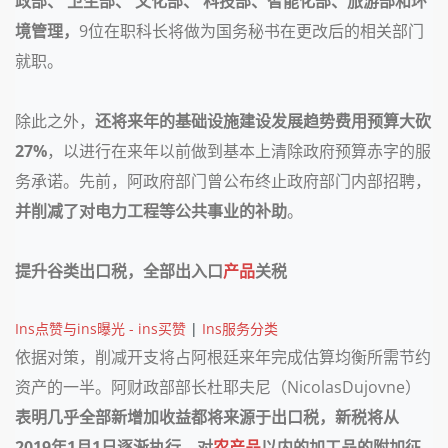
政部、 卫生部、 文化部、 科技部、智能化部、旅游部和环
境管理
，
9位在职科长将做为国务秘书在更改后的相关部门
就职。
除此之外，
还将来年的基础设施建设发展趋势费用预算大砍
27%
，以进行在来年以前做到基本上清除政府预算赤字的服
务承诺。先前，阿政府部门曾公布终止政府部门内部招聘，
并削减了对电力工程等公共事业的补助
。
提升谷类出口税，全部出入口
产品
关税
Ins点赞与ins曝光 - ins买赞
|
Ins服务分类
依据对策，削减开支将占阿根廷来年完成估算均衡所需节约
资产的一半。阿财政部部长杜耶夫尼（NicolasDujovne）
表明几乎全部新增加收益都将来源于出口税，
新税将从
2019年1月1日逐渐执行
，
对
农产品
以内的加工品的附加征