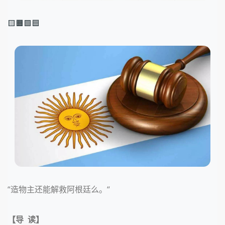
🟨🟧🟩🟦
“造物主还能解救阿根廷么。“
【导 读】