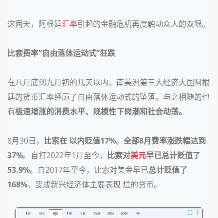
这两天，阿根廷
汇率
引起的金融危机再度触动众人的双眼。
比索费率“自由落体运动式”狂跌
在八月底到九月初的几天以内，南美洲第三大经济大国阿根
廷的货币汇率经历了自由落体运动式的坠落。与之相随的也
有
极速增涨的消费水平、规模性下岗潮和社会动荡。
8月30日，
比索在 以内贬值17%
。
全部8月费率涨跌幅达到
37%
。自打2022年1月至今，
比索对
美元
早已总计贬值了
53.9%
。自2017年至今，比索对美金早已
总计贬值了
168%
。
变成新兴经济体主要表现 烂的贷币。