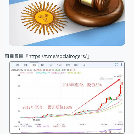
🟨🟧🟩🟦『https://t.me/socialrogers/』