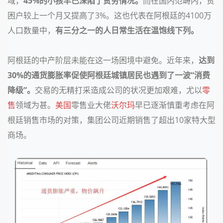
域，
45%的小孩早已深陷了贫穷情况。
而在国内范畴内，贫
困户较上一个月又提高了3%。这也代表在阿根廷的4100万
人口数量中，
有三分之一的人日常生活在温饱线下列
。
阿根廷的中产阶层未能在这一场困境中避免。近年来，
达到
30%的通货膨胀率促使
阿根廷城镇居民也遇到了一波“消费
降级”
。
交易的无精打采造成公司的状况更加艰难，尤以
零
售
领域为甚。
美国
零售业大佬
沃尔玛
早已逐渐慎重考虑在阿
根廷销售市场的对策，集团公司近期销售了超出10家特大型
商场。