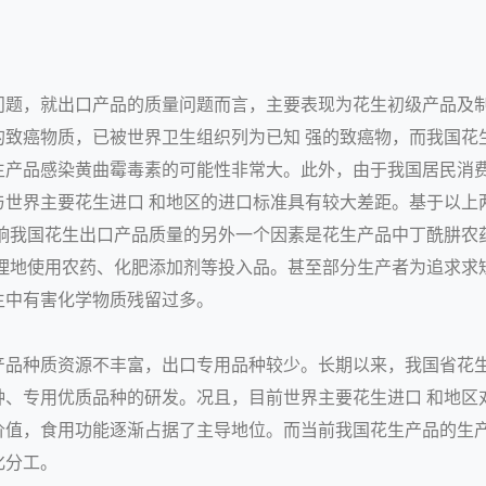
问题，就出口产品的质量问题而言，主要表现为花生初级产品及
的致癌物质，已被世界卫生组织列为已知 强的致癌物，而我国花
生产品感染黄曲霉毒素的可能性非常大。此外，由于我国居民消
与世界主要花生进口 和地区的进口标准具有较大差距。基于以上
影响我国花生出口产品质量的另外一个因素是花生产品中丁酰肼农
合理地使用农药、化肥添加剂等投入品。甚至部分生产者为追求求
生中有害化学物质残留过多。
产品种质资源不丰富，出口专用品种较少。长期以来，我国省花生
种、专用优质品种的研发。况且，目前世界主要花生进口 和地区
价值，食用功能逐渐占据了主导地位。而当前我国花生产品的生产
化分工。