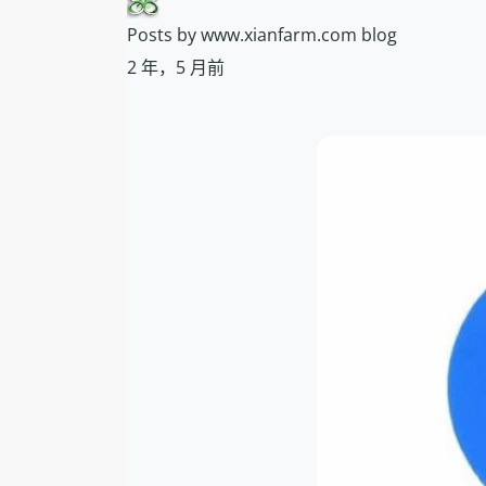
Posts by www.xianfarm.com blog
2 年，5 月前