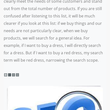
clearly meet the needs of some customers and stand
out from the total number of products. If you are still
confused after listening to this list, it will be much
clearer if you look at this list: if we buy things and our
needs are not particularly clear, when we buy
products, we will search for a general idea. For
example, if I want to buy a dress, I will directly search
for a dress. But if I want to buy a red dress, my search
term will be red dress, narrowing the search scope.
🟨🟧🟩🟦