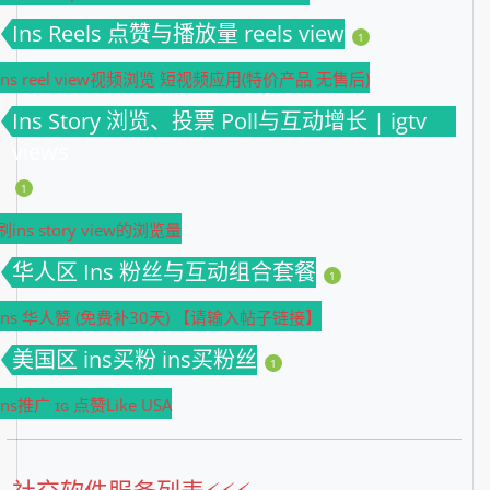
Ins Reels 点赞与播放量 reels view
1
ins reel view视频浏览 短视频应用(特价产品 无售后)
Ins Story 浏览、投票 Poll与互动增长 | igtv
views
1
刷ins story view的浏览量
华人区 Ins 粉丝与互动组合套餐
1
Ins 华人赞 (免费补30天) 【请输入帖子链接】
美国区 ins买粉 ins买粉丝
1
Ins推广 ɪɢ 点赞Like USA
社交软件服务列表⚡️⚡️⚡️