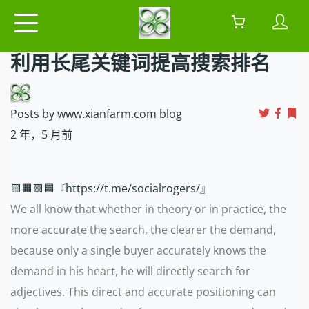
利用长尾关键词提高搜索排名
Posts by www.xianfarm.com blog
2 年，5 月前
🟨🟧🟩🟦『https://t.me/socialrogers/』
We all know that whether in theory or in practice, the
more accurate the search, the clearer the demand,
because only a single buyer accurately knows the
demand in his heart, he will directly search for
adjectives. This direct and accurate positioning can