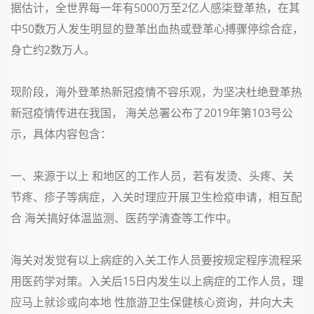
据估计，全世界每一年有
5000万至2亿人感柒登革热，在其
中50数万人发生明显的登革出血热或登革心搏骤停综合症，
身亡约2数万人。
现阶段，海外登革热新冠疫情不容乐观，为坚决杜绝登革热
新冠疫情传进在我国， 海关总署公布了
2019年第103号公
示，具体内容包含：
一、来源于以上 和地区的工作人员，若有发烫、头疼、关
节疼、疹子等病症，入关时理应开展卫生检疫申请，相互配
合 海关搞好体温监测、医药学清查等工作中。
海关对发觉有以上病症的入关工作人员要按规定程序流程采
用医药学对策。入关后
15日内发生以上病症的工作人员，理
应马上就诊或向本地 性旅游卫生保健核心资询，并向大夫