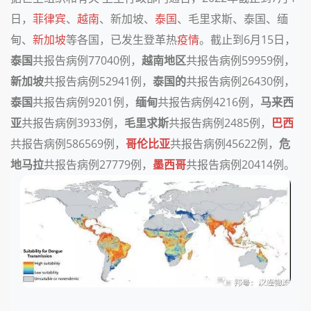
日，
菲律宾
、
越南
、新加坡、
泰国
、毛里求斯、泰国、缅
甸、
新加坡
等各国，已发生登革热
疫情
。
截止到
6月15日，
泰国
共报告病例
77040例，
越南地区
共报告病例
59959例，
新加坡
共报告病例
52941例，
泰国的
共报告病例
26430例，
泰国
共报告病例
9201例，
缅甸
共报告病例
4216例，
马来西
亚
共报告病例
3933例，
毛里求斯
共报告病例
2485例，
巴西
共报告病例
586569例，
哥伦比亚
共报告病例
45622例，
危
地马拉
共报告病例
27779例，
墨西哥
共报告病例
20414例。