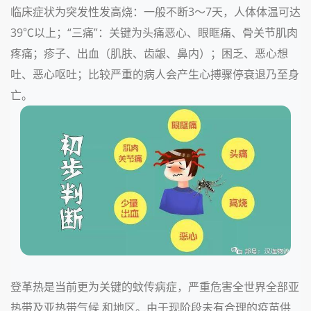
临床症状为突发性发高烧：一般不断
3～7天，人体体温可达
39℃以上；“三痛”：关键为头痛恶心、眼眶痛、骨关节肌肉
疼痛；疹子、出血（肌肤、齿龈、鼻内）；困乏、恶心想
吐、恶心呕吐；比较严重的病人会产生心搏骤停衰退乃至身
亡。
登革热是当前更为关键的蚊传病症，严重危害全世界全部亚
热带及亚热带气候 和地区。由于现阶段未有合理的疫苗供