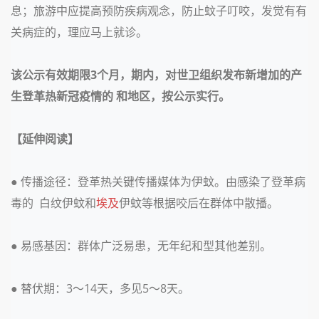
息；旅游中应提高预防疾病观念，防止蚊子叮咬，发觉有有
关病症的，理应马上就诊。
该公示有效期限
3个月，期内，对世卫组织发布新增加的产
生登革热新冠疫情的 和地区，按公示实行。
【延伸阅读】
●
传播途径：登革热关键传播媒体为伊蚊。由感染了登革病
毒的
白纹伊蚊和
埃及
伊蚊等根据咬后在群体中散播。
●
易感基因：群体广泛易患，无年纪和型其他差别。
●
替伏期：
3～14天，多见5～8天。