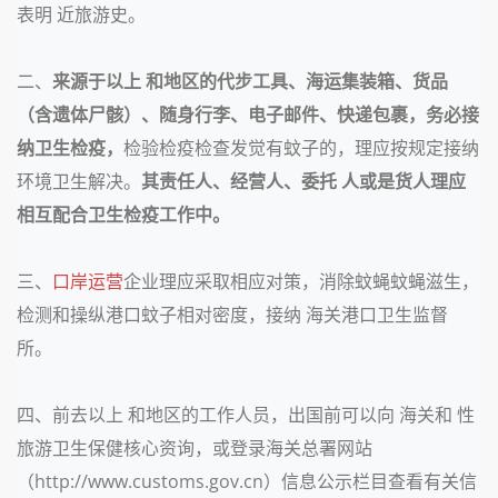
表明 近旅游史。
二、
来源于以上 和地区的代步工具、海运集装箱、货品
（含遗体尸骸）、随身行李、电子邮件、快递包裹，务必接
纳卫生检疫，
检验检疫检查发觉有蚊子的，理应按规定接纳
环境卫生解决。
其责任人、经营人、委托 人或是货人理应
相互配合卫生检疫工作中。
三、
口岸
运营
企业理应采取相应对策，消除蚊蝇蚊蝇滋生，
检测和操纵港口蚊子相对密度，接纳 海关港口卫生监督
所。
四、前去以上 和地区的工作人员，出国前可以向 海关和 性
旅游卫生保健核心资询，或登录海关总署网站
（
http://www.customs.gov.cn）信息公示栏目查看有关信